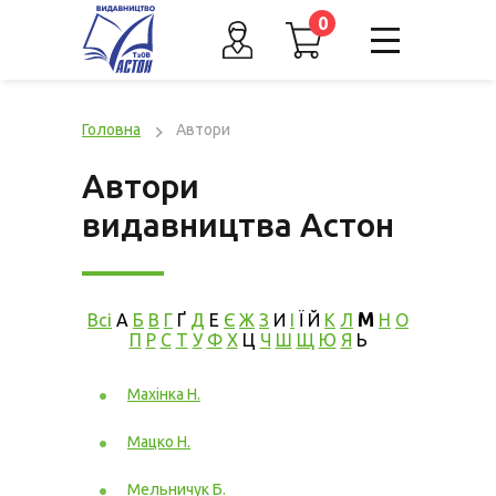
0
Головна
Автори
Автори
видавництва Астон
М
Всі
А
Б
В
Г
Ґ
Д
Е
Є
Ж
З
И
І
Ї
Й
К
Л
Н
О
П
Р
С
Т
У
Ф
Х
Ц
Ч
Ш
Щ
Ю
Я
Ь
Махінка Н.
Мацко Н.
Мельничук Б.