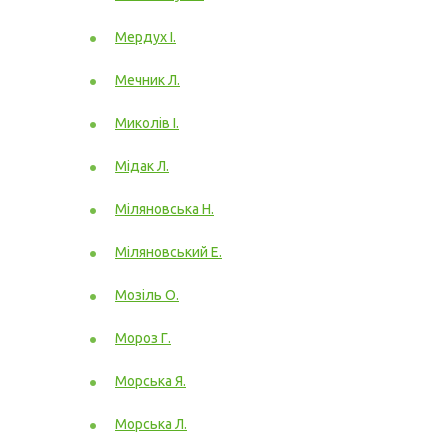
Мердух І.
Мечник Л.
Миколів І.
Мідак Л.
Міляновська Н.
Міляновський Е.
Мозіль О.
Мороз Г.
Морська Я.
Морська Л.