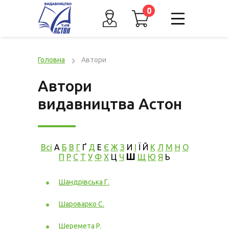
0
Головна
Автори
Автори
видавництва Астон
Всі
А
Б
В
Г
Ґ
Д
Е
Є
Ж
З
И
І
Ї
Й
К
Л
М
Н
О
Ш
П
Р
С
Т
У
Ф
Х
Ц
Ч
Щ
Ю
Я
Ь
Шандрівська Г.
Шароварко С.
Шеремета Р.