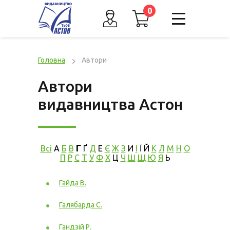
0
Головна
Автори
Автори
видавництва Астон
Г
Всі
А
Б
В
Ґ
Д
Е
Є
Ж
З
И
І
Ї
Й
К
Л
М
Н
О
П
Р
С
Т
У
Ф
Х
Ц
Ч
Ш
Щ
Ю
Я
Ь
Гайда В.
Галябарда С.
Гандзій Р.