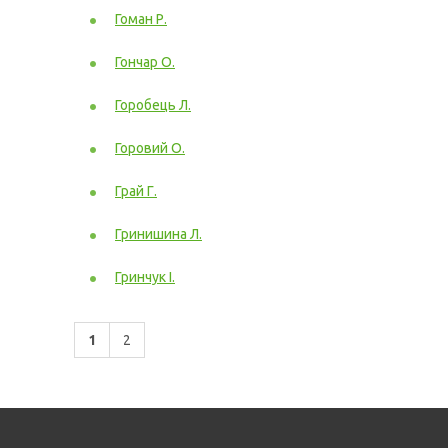
Гоман Р.
Гончар О.
Горобець Л.
Горовий О.
Грай Г.
Гринишина Л.
Гринчук І.
1
2