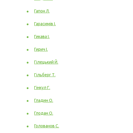
Гапон Л.
Гарасимів І.
Гикава І.
Гирич І.
Гілецький Й.
Гільберг Т.
Гінкул Г.
Гладин О.
Глодан О.
Голованов С.