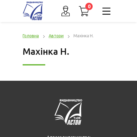
0
Головна
Автори
Махінка Н.
Махінка Н.