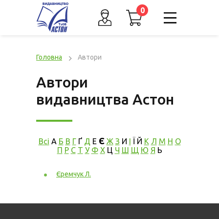
0
Головна
Автори
Автори
видавництва Астон
Є
Всі
А
Б
В
Г
Ґ
Д
Е
Ж
З
И
І
Ї
Й
К
Л
М
Н
О
П
Р
С
Т
У
Ф
Х
Ц
Ч
Ш
Щ
Ю
Я
Ь
Єремчук Л.