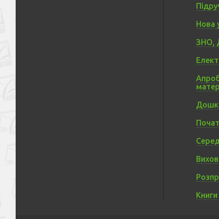
Підру
Нова 
ЗНО, 
Елект
Апроб
матер
Дошкі
Почат
Серед
Вихов
Розп
Книги