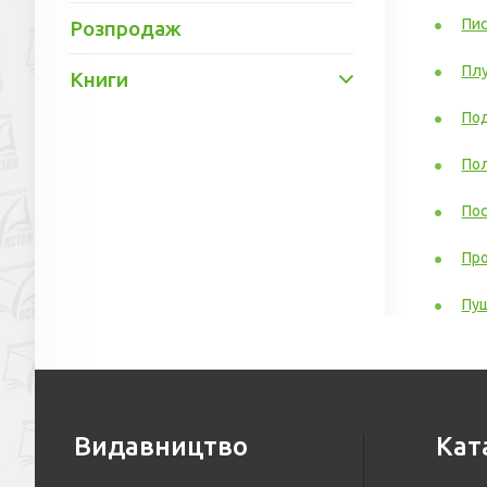
Пис
Розпродаж
Плу
Книги
Под
Пол
Пос
Про
Пуш
Видавництво
Кат