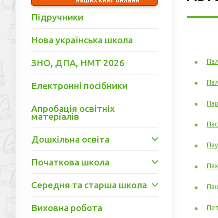
Підручники
Нова українська школа
ЗНО, ДПА, НМТ 2026
Пал
Пал
Електронні посібники
Пар
Апробація освітніх
матеріалів
Пас
Дошкільна освіта
Пау
Початкова школа
Пах
Середня та старша школа
Паш
Виховна робота
Пет