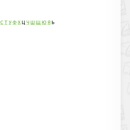
С
Т
У
Ф
Х
Ц
Ч
Ш
Щ
Ю
Я
Ь