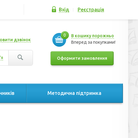
Вхід
Реєстрація
0
В кошику порожньо
овити дзвінок
Вперед за покупками!
'я
Оформити замовлення
чників
Методична підтримка