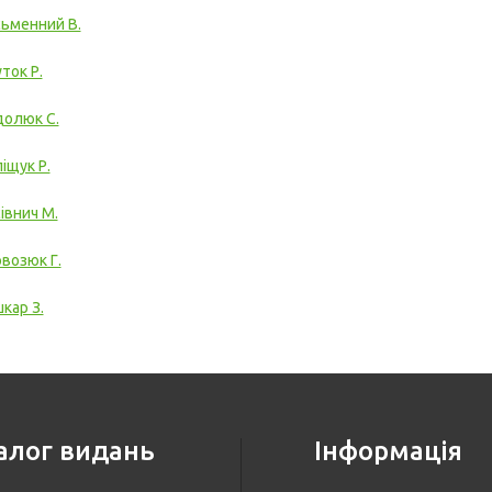
ьменний В.
ток Р.
олюк С.
іщук Р.
івнич М.
возюк Г.
кар З.
алог видань
Інформація