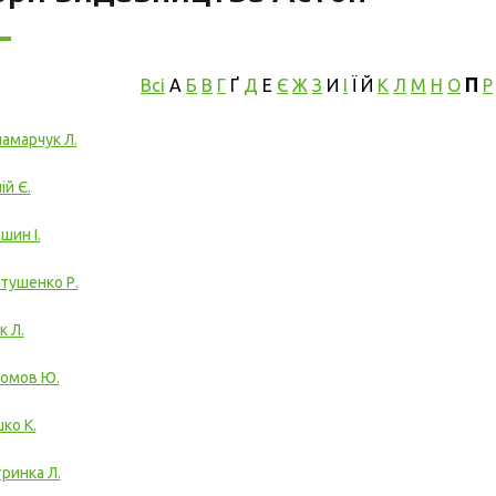
П
Всі
А
Б
В
Г
Ґ
Д
Е
Є
Ж
З
И
І
Ї
Й
К
Л
М
Н
О
Р
амарчук Л.
ій Є.
шин І.
тушенко Р.
к Л.
омов Ю.
ко К.
ринка Л.