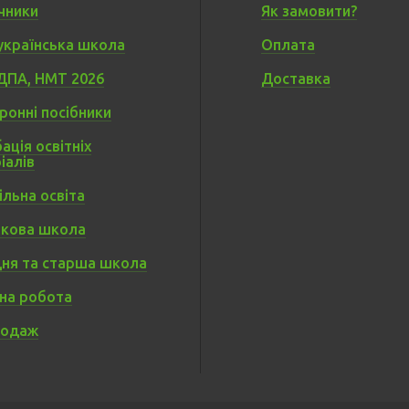
чники
Як замовити?
українська школа
Оплата
ДПА, НМТ 2026
Доставка
ронні посібники
ація освітніх
іалів
льна освіта
кова школа
ня та старша школа
на робота
родаж