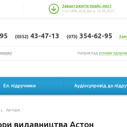
Завантажити прайс-лист
(~0,15Mb, XLS) Дата: 16.09.2025
95
43-47-13
354-62-95
(0352)
(073)
Зам
Наприклад
основи здоров
Ел. підручники
Аудіосупровід до підру
Автори
ори видавництва Астон