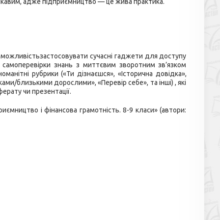
кавим, адже підприємництво — це жива практика.
ть можливістьзастосовувати сучасні гаджети для доступу
ля самоперевірки знань з миттєвим зворотним зв’язком
манітні рубрики («Ти дізнаєшся», «Історична довідка»,
ками/близькими дорослими», «Перевір себе», та інші) , які
ерату чи презентації.
ємництво і фінансова грамотність. 8-9 класи» (автори: