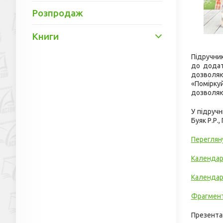
Розпродаж
Книги
Підручник
до додат
дозволяю
«Поміркуй
дозволяют
У підруч
Буяк Р.Р.,
Переглян
Календар
Календар
Фрагмент
Презентац