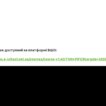
ок доступний на платформі ВШО:
lms.e-school.net.ua/courses/course-v1:ASTON+PIFG9Gurgula+2025