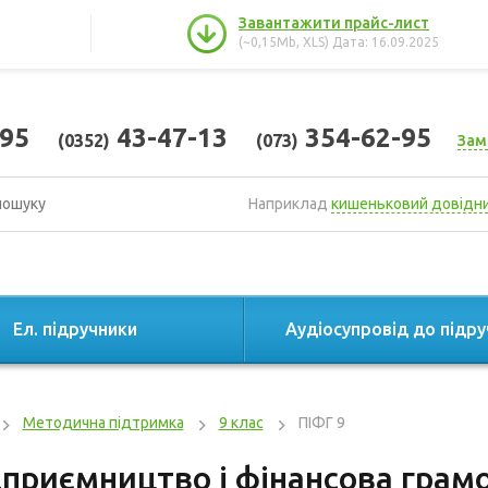
Завантажити прайс-лист
(~0,15Mb, XLS) Дата: 16.09.2025
95
43-47-13
354-62-95
(0352)
(073)
Зам
Наприклад
кишеньковий довідн
Ел. підручники
Аудіосупровід до підру
Методична підтримка
9 клас
ПІФГ 9
приємництво і фінансова грамо