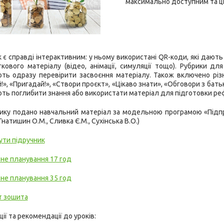
максимально доступним та ці
 є справді інтерактивним: у ньому використані QR-коди, які даю
кового матеріалу (відео, анімації, симуляції тощо). Рубрики д
ть одразу перевірити засвоєння матеріалу. Також включено різно
!», «Пригадай!», «Створи проєкт», «Цікаво знати», «Обговори з бать
ь поглибити знання або використати матеріал для підготовки реф
нику подано навчальний матеріал за модельною програмою «Підпри
 Гнатишин О.М., Сливка Є.М., Сухінська В.О.)
ути підручник
не планування 17 год
не планування 35 год
 зошита
ії та рекомендації до уроків: