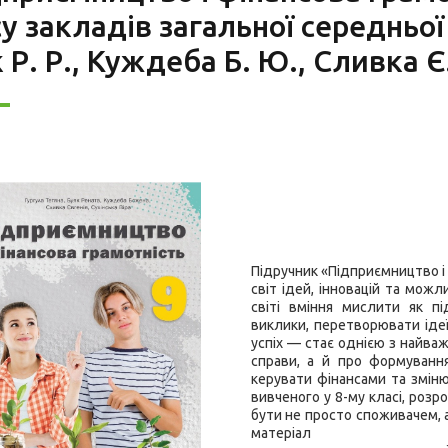
у закладів загальної середньої о
 Р. Р., Куждеба Б. Ю., Сливка Є.
Підручник «Підприємництво і
світ ідей, інновацій та мож
світі вміння мислити як п
виклики, перетворювати ідеї
успіх — стає однією з найва
справи, а й про формування
керувати фінансами та змін
вивченого у 8-му класі, роз
бути не просто споживачем, 
матеріал