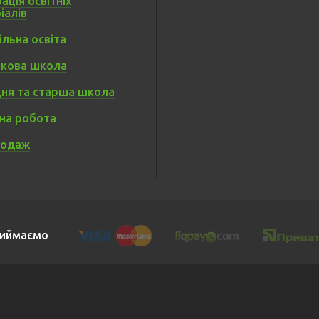
ація освітніх
іалів
льна освіта
кова школа
ня та старша школа
на робота
родаж
иймаємо