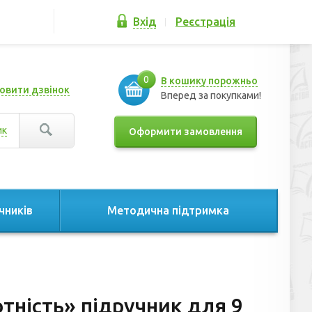
Вхід
Реєстрація
0
В кошику порожньо
овити дзвінок
Вперед за покупками!
ик
Оформити замовлення
чників
Методична підтримка
тність» підручник для 9