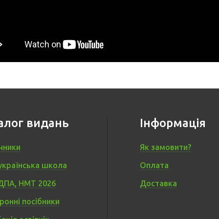
алог видань
Інформація
чники
Як замовити?
українська школа
Оплата
ДПА, НМТ 2026
Доставка
ронні посібники