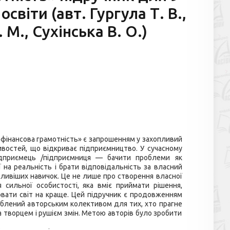
світи (авт. Гургула Т. В.,
 М., Сухінська В. О.)
 фінансова грамотність» є запрошенням у захопливий
ливостей, що відкриває підприємництво. У сучасному
ідприємець /підприємниця — бачити проблеми як
 на реальність і брати відповідальність за власний
жливіших навичок. Це не лише про створення власної
 сильної особистості, яка вміє приймати рішення,
ювати світ на краще. Цей підручник є продовженням
роблений авторським колективом для тих, хто прагне
а творцем і рушієм змін. Метою авторів було зробити