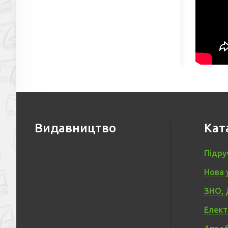
Видавництво
Кат
Підру
Нова 
ЗНО, 
Елект