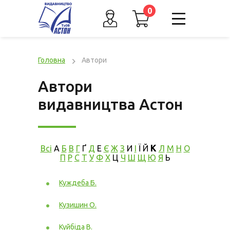
0
Головна
Автори
Автори
видавництва Астон
К
Всі
А
Б
В
Г
Ґ
Д
Е
Є
Ж
З
И
І
Ї
Й
Л
М
Н
О
П
Р
С
Т
У
Ф
Х
Ц
Ч
Ш
Щ
Ю
Я
Ь
Куждеба Б.
Кузишин О.
Куйбіда В.