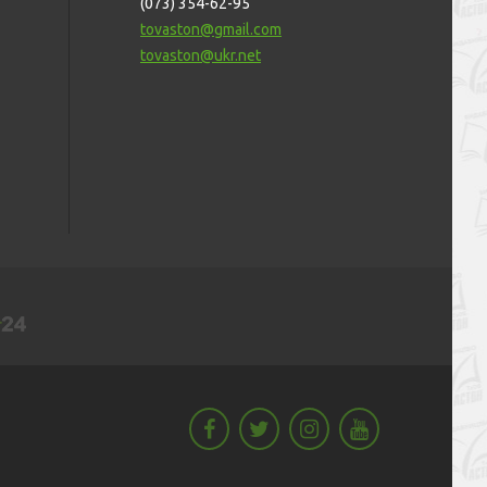
(073) 354-62-95
tovaston@gmail.com
tovaston@ukr.net