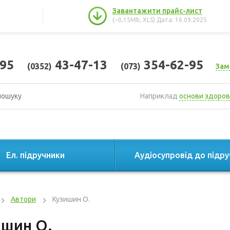
Завантажити прайс-лист
(~0,15Mb, XLS) Дата: 16.09.2025
95
43-47-13
354-62-95
(0352)
(073)
Зам
Наприклад
основи здоров
Ел. підручники
Аудіосупровід до підру
Автори
Кузишин О.
ишин О.