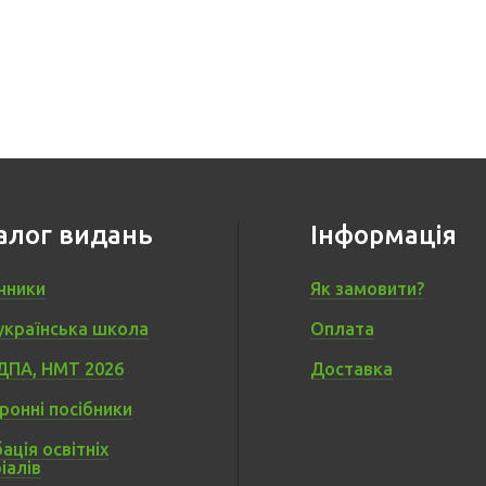
алог видань
Інформація
чники
Як замовити?
українська школа
Оплата
ДПА, НМТ 2026
Доставка
ронні посібники
ація освітніх
іалів