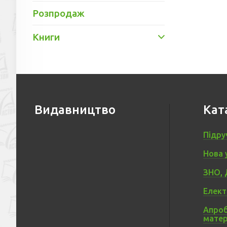
Розпродаж
Книги
Видавництво
Кат
Підру
Нова 
ЗНО, 
Елект
Апроб
матер