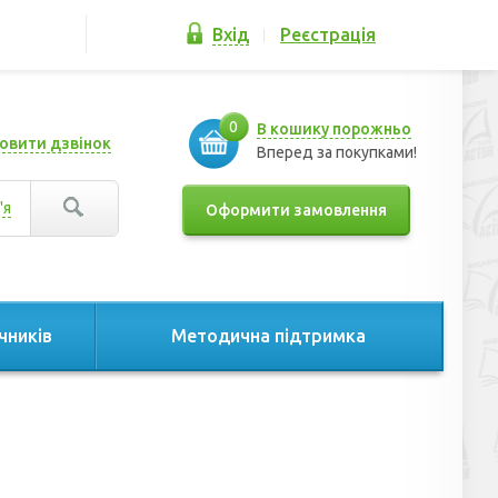
Вхід
Реєстрація
0
В кошику порожньо
овити дзвінок
Вперед за покупками!
'я
Оформити замовлення
чників
Методична підтримка