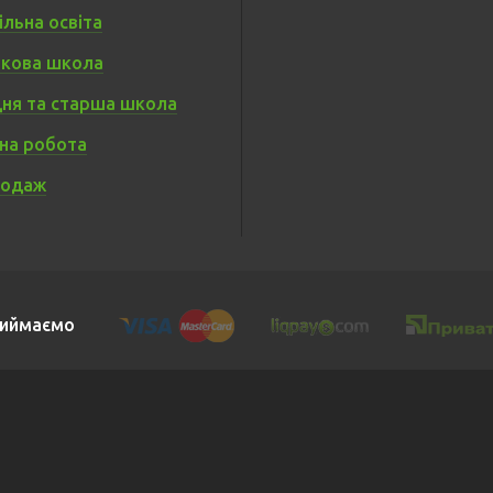
льна освіта
кова школа
ня та старша школа
на робота
родаж
иймаємо