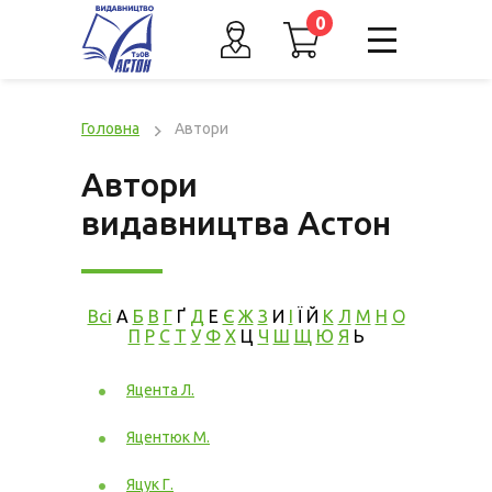
0
Головна
Автори
Автори
видавництва Астон
Всі
А
Б
В
Г
Ґ
Д
Е
Є
Ж
З
И
І
Ї
Й
К
Л
М
Н
О
П
Р
С
Т
У
Ф
Х
Ц
Ч
Ш
Щ
Ю
Я
Ь
Яцента Л.
Яцентюк М.
Яцук Г.