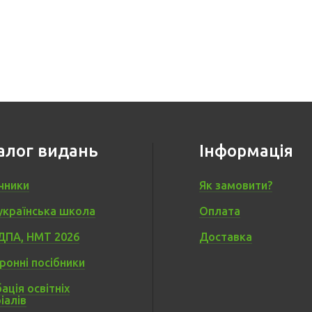
алог видань
Інформація
чники
Як замовити?
українська школа
Оплата
ДПА, НМТ 2026
Доставка
ронні посібники
ація освітніх
іалів