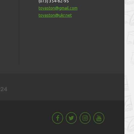
(073) 354-62-95
tovaston@gmail.com
tovaston@ukr.net