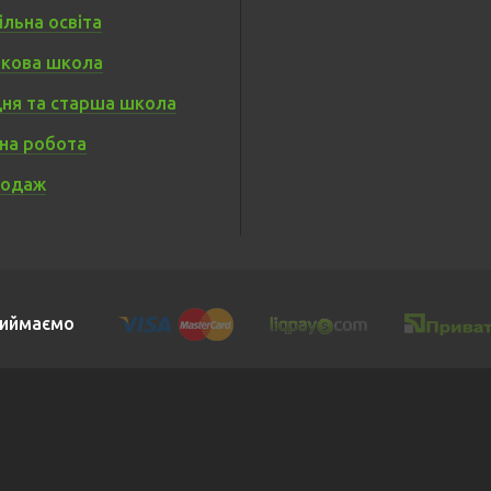
льна освіта
кова школа
ня та старша школа
на робота
родаж
иймаємо