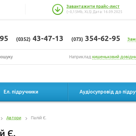
Завантажити прайс-лист
(~0,15Mb, XLS) Дата: 16.09.2025
95
43-47-13
354-62-95
(0352)
(073)
Зам
Наприклад
кишеньковий довідн
Ел. підручники
Аудіосупровід до підру
Автори
Палій Є.
й Є.