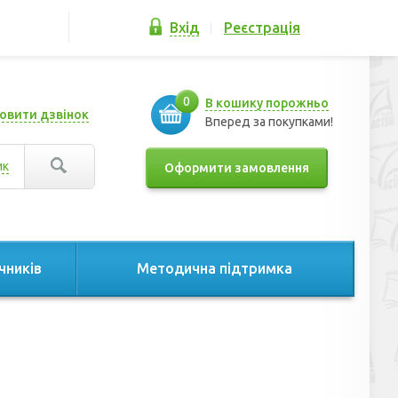
Вхід
Реєстрація
0
В кошику порожньо
овити дзвінок
Вперед за покупками!
ик
Оформити замовлення
чників
Методична підтримка