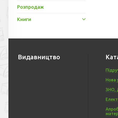
Розпродаж
Книги
Видавництво
Кат
Підру
Нова 
ЗНО, 
Елект
Апроб
матер