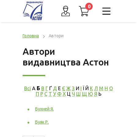
0
Головна
Автори
Автори
видавництва Астон
Б
Всі
А
В
Г
Ґ
Д
Е
Є
Ж
З
И
І
Ї
Й
К
Л
М
Н
О
П
Р
С
Т
У
Ф
Х
Ц
Ч
Ш
Щ
Ю
Я
Ь
Бухней Я.
Буяк Р.