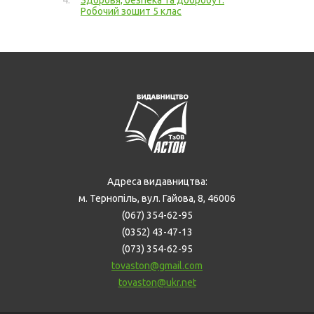
Здоровя, безпека та добробут.
Робочий зошит 5 клас
Адреса видавництва:
м. Тернопіль, вул. Гайова, 8, 46006
(067) 354-62-95
(0352) 43-47-13
(073) 354-62-95
tovaston@gmail.com
tovaston@ukr.net