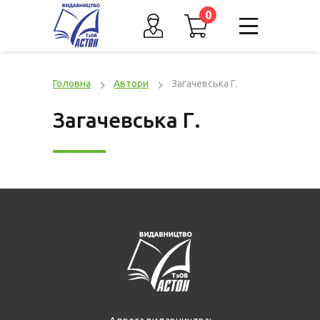
0
Головна
Автори
Загачевська Г.
Загачевська Г.