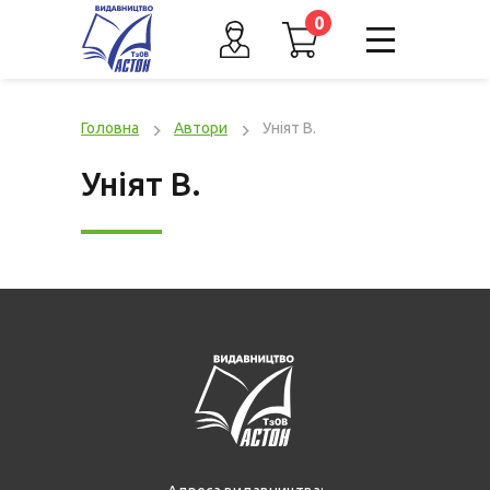
0
Головна
Автори
Уніят В.
Уніят В.