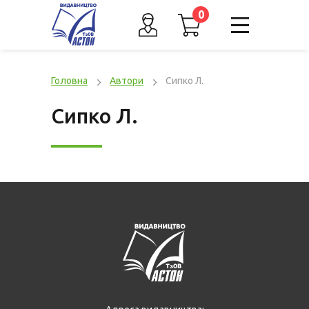
0
Головна
Автори
Сипко Л.
Сипко Л.