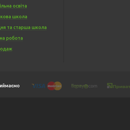
льна освіта
кова школа
ня та старша школа
на робота
родаж
иймаємо