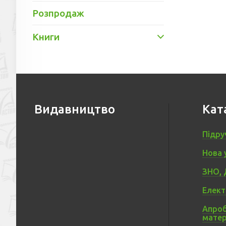
Розпродаж
Книги
Видавництво
Кат
Підру
Нова 
ЗНО, 
Елект
Апроб
матер