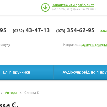
Завантажити прайс-лист
(~0,15Mb, XLS) Дата: 16.09.2025
95
43-47-13
354-62-95
(0352)
(073)
Зам
Наприклад
музична скринь
Ел. підручники
Аудіосупровід до підру
Автори
Сливка Є.
ка Є.