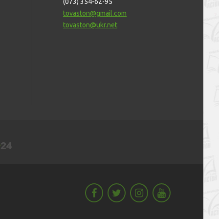
(073) 354-62-95
tovaston@gmail.com
tovaston@ukr.net