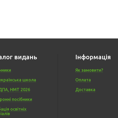
алог видань
Інформація
чники
Як замовити?
українська школа
Оплата
ДПА, НМТ 2026
Доставка
ронні посібники
ація освітніх
іалів