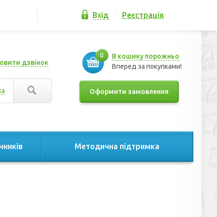
Вхід
Реєстрація
0
В кошику порожньо
овити дзвінок
Вперед за покупками!
ка
Оформити замовлення
чників
Методична підтримка