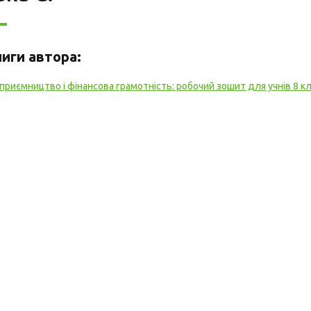
ниги автора:
приємництво і фінансова грамотність: робочий зошит для учнів 8 к