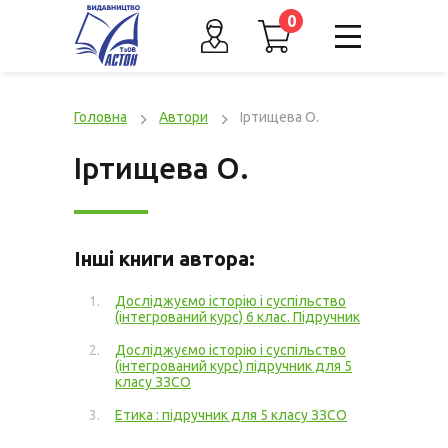
0
Головна
Автори
Іртищева О.
Іртищева О.
Інші книги автора:
Досліджуємо історію і суспільство
(інтегрований курс) 6 клас. Підручник
Досліджуємо історію і суспільство
(інтегрований курс) підручник для 5
класу ЗЗСО
Етика : підручник для 5 класу ЗЗСО