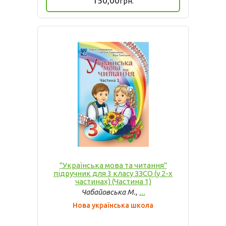
150,00
грн.
"Українська мова та читання"
підручник для 3 класу ЗЗСО (у 2-х
частинах) (Частина 1)
Чабайовська М.,
...
Нова українська школа