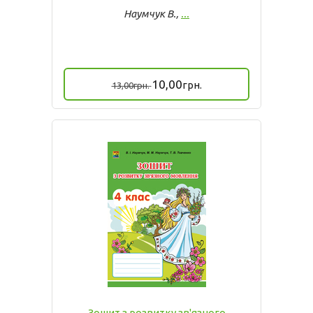
Наумчук В.,
...
10,00
грн.
13,00
грн.
Зошит з розвитку зв'язного