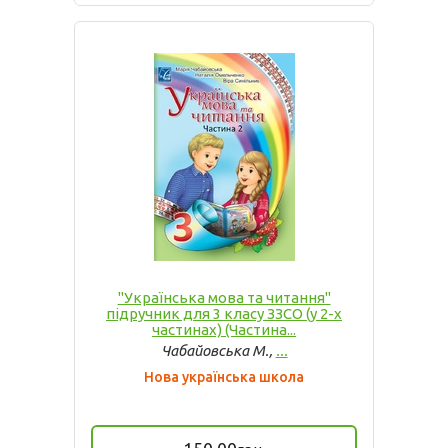
"Українська мова та читання"
підручник для 3 класу ЗЗСО (у 2-х
частинах) (Частина...
Чабайовська М.,
...
Нова українська школа