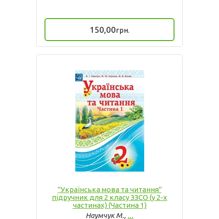
150,00
грн.
"Українська мова та читання"
підручник для 2 класу ЗЗСО (у 2-х
частинах) (Частина 1)
Наумчук М.,
...