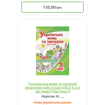
150,00
грн.
"Українська мова та читання"
підручник для 2 класу ЗЗСО (у 2-х
частинах) (Частина 2)
Наумчук М.,
...
Нова українська школа