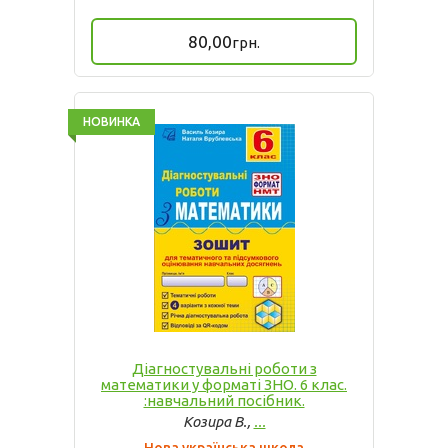
80,00
грн.
НОВИНКА
Діагностувальні роботи з
математики у форматі ЗНО. 6 клас.
:нав­чальний посібник.
Козира В.,
...