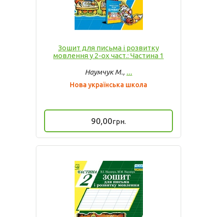
Зошит для письма і розвитку
мовлення у 2-ох част.: Частина 1
Наумчук М.,
...
Нова українська школа
90,00
грн.