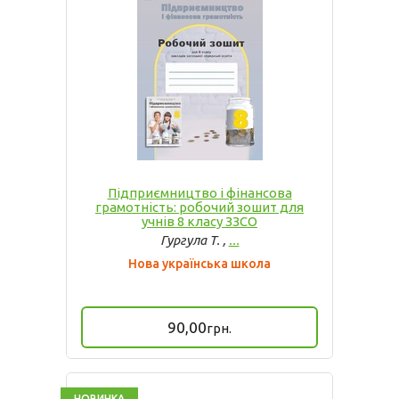
Підприємництво і фінансова
грамотність: робочий зошит для
учнів 8 класу ЗЗСО
Гургула Т. ,
...
Нова українська школа
90,00
грн.
НОВИНКА