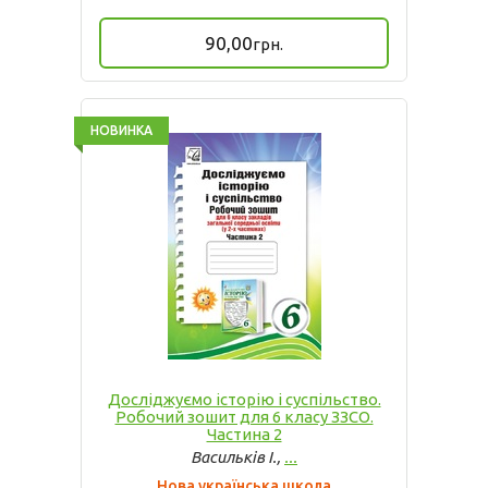
90,00
грн.
НОВИНКА
Досліджуємо історію і суспільство.
Робочий зошит для 6 класу ЗЗСО.
Частина 2
Васильків І.,
...
Нова українська школа