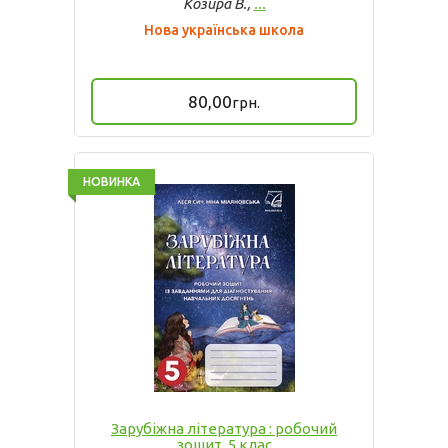
Козира В.,
...
Нова українська школа
80,00
грн.
НОВИНКА
Зарубіжна література : робочий
зошит. 5 клас