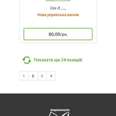
Сич Л. ,
...
Нова українська школа
80,00
грн.
Показати ще
24
позицій
1
2
3
4